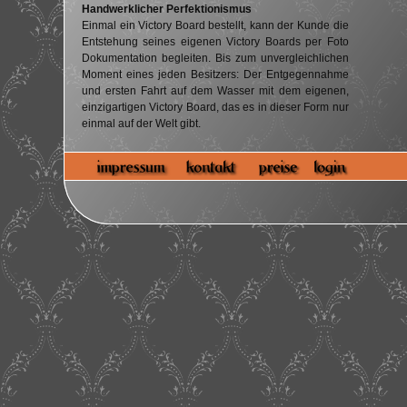
Handwerklicher Perfektionismus
Einmal ein Victory Board bestellt, kann der Kunde die
Entstehung seines eigenen Victory Boards per Foto
Dokumentation begleiten. Bis zum unvergleichlichen
Moment eines jeden Besitzers: Der Entgegennahme
und ersten Fahrt auf dem Wasser mit dem eigenen,
einzigartigen Victory Board, das es in dieser Form nur
einmal auf der Welt gibt.